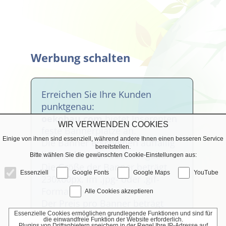
Werbung schalten
Erreichen Sie Ihre Kunden
punktgenau:
oekobau.com
bietet Inserenten
WIR VERWENDEN COOKIES
feste Bannerplätze an.
Einige von ihnen sind essenziell, während andere Ihnen einen besseren Service
Die Banner erscheinen auffällig
bereitstellen.
links neben der Suchausgabe.
Bitte wählen Sie die gewünschten Cookie-Einstellungen aus:
Die Größe der Banner beträgt
Essenziell
Google Fonts
Google Maps
YouTube
230x60px. im .jpg- oder .gif-
Format.
Alle Cookies akzeptieren
Der Preis pro Banner beträgt
19,90
Euro pro Monat. Dem
Essenzielle Cookies ermöglichen grundlegende Funktionen und sind für
die einwandfreie Funktion der Website erforderlich.
Plugins von Drittanbietern speichern in der Regel Ihre IP-Adresse auf